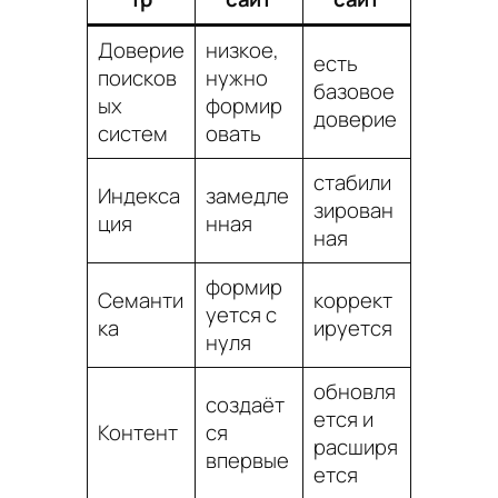
Доверие
низкое,
есть
поисков
нужно
базовое
ых
формир
доверие
систем
овать
стабили
Индекса
замедле
зирован
ция
нная
ная
формир
Семанти
коррект
уется с
ка
ируется
нуля
обновля
создаёт
ется и
Контент
ся
расширя
впервые
ется