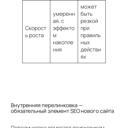
может
умеренн
быть
ая, с
резкой
Скорост
эффекто
при
ь роста
м
правиль
накопле
ных
ния
действи
ях
Внутренняя перелинковка —
обязательный элемент SEO нового сайта
Перелинковка помогает поисковикам