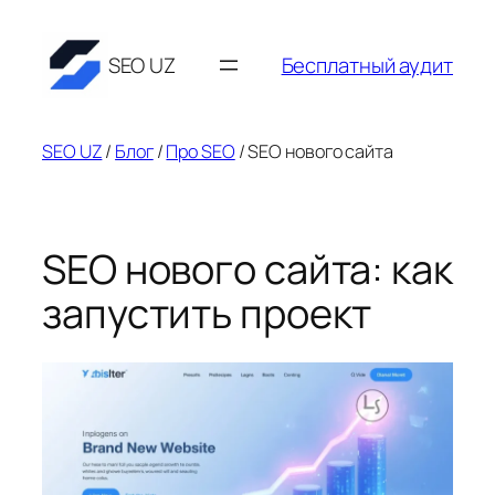
Перейти
к
SEO UZ
Бесплатный аудит
содержимому
SEO UZ
/
Блог
/
Про SEO
/
SEO нового сайта
SEO нового сайта: как
запустить проект